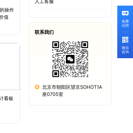
人工客服
手的操作
价值
免费
试用
联系我们
微信
咨询
北京市朝阳区望京SOHOT1A
座0705室
计看板